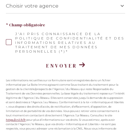
Choisir
votre
Choisir votre agence
agence
* Champ obligatoire
J'AI PRIS CONNAISSANCE DE LA
POLITIQUE DE CONFIDENTIALITÉ ET DES
INFORMATIONS RELATIVES AU
TRAITEMENT DE MES DONNÉES
PERSONNELLES (*)*
ENVOYER
Les informations recueillies sur ce formulaire sont enregistrées dans un fichier
informatisé par La Boite Immo agissant comme Sous-traitant du traitement pour la
gestion de la clientèle/prospects de l'Agence / du Réseau qui reste Responsable du
Traitement de vos Données personnelles. La base légale du traitement repose sur l'intérêt
légitime de l'Agence / du Réseau. Elles sont conservées jusqu'à demande de suppression
et sont destinées à l'Agence / au Réseau. Conformément à la loi « informatique et libertés
», vous disposez des droits d’accès, de rectification, d’effacement, d’opposition, de
limitation et de portabilité de vos données. Vous pouvez retirer votre consentement à
tout moment en contactant directement l’Agence / Le Réseau. Consultez le site
https://cnil.fr/fr
pour plus d’informations sur vos droits. Si vous estimez, après avoir
contacté l'Agence / le Réseau, que vos droits « Informatique et Libertés » ne sont pas
respectés, vous pouvez adresser une réclamation à la CNIL. Nous vous informons de