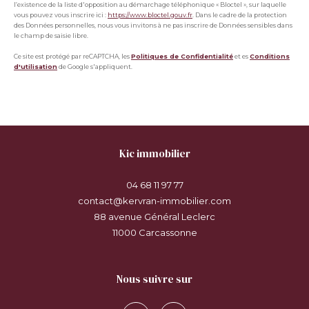
l’existence de la liste d'opposition au démarchage téléphonique « Bloctel », sur laquelle
vous pouvez vous inscrire ici :
https://www.bloctel.gouv.fr
. Dans le cadre de la protection
des Données personnelles, nous vous invitons à ne pas inscrire de Données sensibles dans
le champ de saisie libre.
Ce site est protégé par reCAPTCHA, les
Politiques de Confidentialité
et es
Conditions
d'utilisation
de Google s'appliquent.
kic immobilier
04 68 11 97 77
contact@kervran-immobilier.com
88 avenue Général Leclerc
11000
carcassonne
nous suivre sur