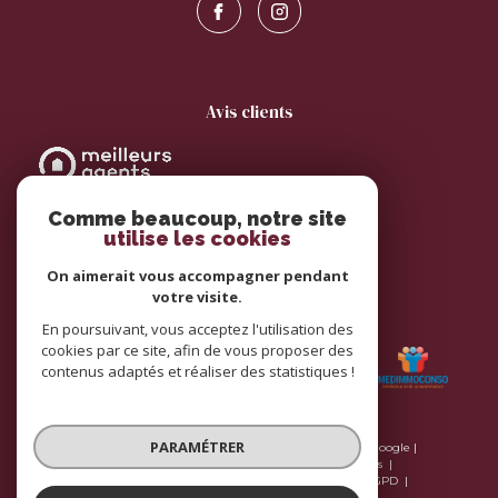
avis clients
Comme beaucoup, notre site
utilise les cookies
On aimerait vous accompagner pendant
votre visite.
adhérents
En poursuivant, vous acceptez l'utilisation des
cookies par ce site, afin de vous proposer des
contenus adaptés et réaliser des statistiques !
PARAMÉTRER
© 2026 | Tous droits réservés | Traduction powered by Google |
Plan du site
Nos honoraires
Mentions légales
Nos honoraires
Admin
Nos liens
Politique RGPD
Cookies