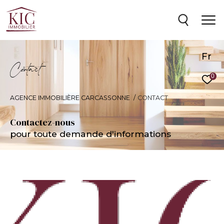
Fr
C
o
t
a
c
t
0
AGENCE IMMOBILIÈRE CARCASSONNE
CONTACT
Contactez-nous
pour toute demande d'informations