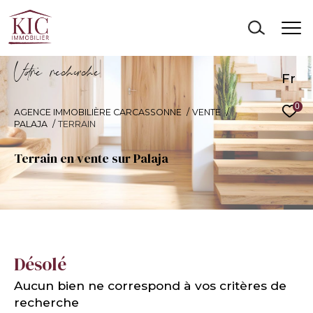
V
o
r
e
r
e
c
e
c
e
Fr
0
AGENCE IMMOBILIÈRE CARCASSONNE
VENTE
PALAJA
TERRAIN
Terrain en vente sur Palaja
Désolé
Aucun bien ne correspond à vos critères de
recherche