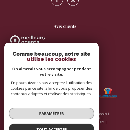
avis clients
Comme beaucoup, notre site
utilise les cookies
On aimerait vous accompagner pendant
votre visite.
adhérents
En poursuivant, vous acceptez l'utilisation des
cookies par ce site, afin de vous proposer des
contenus adaptés et réaliser des statistiques !
PARAMÉTRER
© 2026 | Tous droits réservés | Traduction powered by Google |
Plan du site
Nos honoraires
Mentions légales
Nos honoraires
Admin
Nos liens
Politique RGPD
Cookies
TOUT ACCEPTER