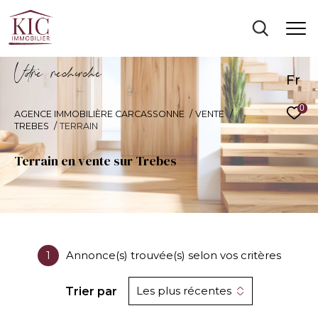
V
o
r
e
r
e
c
e
c
e
Fr
0
AGENCE IMMOBILIÈRE CARCASSONNE
VENTE
TREBES
TERRAIN
Terrain en vente sur Trebes
1
Annonce(s) trouvée(s) selon vos critères
Les plus récentes
Trier par