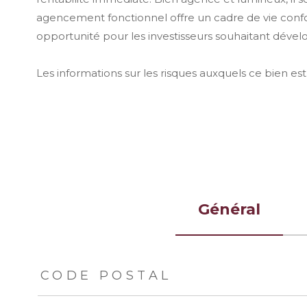
agencement fonctionnel offre un cadre de vie conf
opportunité pour les investisseurs souhaitant dével
Les informations sur les risques auxquels ce bien est
Général
TRAD_ZEPHYR_Caracteristique
TRAD_ZEPHYR_Val
CODE POSTAL