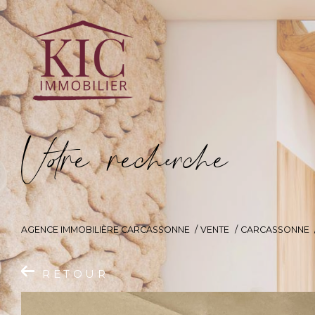
V
o
r
e
r
e
c
e
c
e
AGENCE IMMOBILIÈRE CARCASSONNE
VENTE
CARCASSONNE
RETOUR