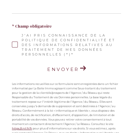
* Champ obligatoire
J'AI PRIS CONNAISSANCE DE LA
POLITIQUE DE CONFIDENTIALITÉ ET
DES INFORMATIONS RELATIVES AU
TRAITEMENT DE MES DONNÉES
PERSONNELLES (*)*
ENVOYER
Les informations recueillies sur ce formulaire sont enregistrées dans un fichier
informatisé par La Boite Immo agissant comme Sous-traitant du traitement
pour la gestion de la clientèle/prospects de l'Agence / du Réseau qui reste
Responsable du Traitement de vos Données personnelles. La base légale du
traitement repose sur l'intérêt légitime de l'Agence / du Réseau. Elles sont
conservées jusqu'à demande de suppression et sont destinées à l'Agence / au
Réseau. Conformément à la loi « informatique et libertés », vous disposez des
droits d’accès, de rectification, d’effacement, d’opposition, de limitation et de
portabilité de vos données. Vous pouvez retirer votre consentement à tout
moment en contactant directement l’Agence / Le Réseau. Consultez le site
https://cnil.fr/fr
pour plus d’informations sur vos droits. Si vous estimez, après
avoir contacté l'Agence / le Réseau, que vos droits « Informatique et Libertés » ne