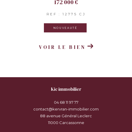
172 000 €
REF : 12775 CJ
NOUVEAUTÉ
VOIR LE BIEN
kic immobilier
04 68 11 97 77
contact@kervran-immobilier.com
88 avenue Général Leclerc
11000
carcassonne