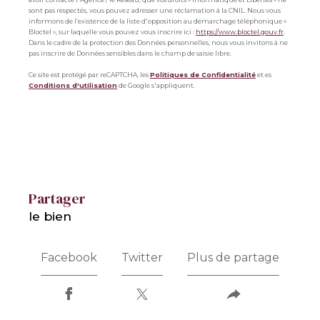
sont pas respectés, vous pouvez adresser une réclamation à la CNIL. Nous vous
informons de l’existence de la liste d'opposition au démarchage téléphonique «
Bloctel », sur laquelle vous pouvez vous inscrire ici :
https://www.bloctel.gouv.fr
.
Dans le cadre de la protection des Données personnelles, nous vous invitons à ne
pas inscrire de Données sensibles dans le champ de saisie libre.
Ce site est protégé par reCAPTCHA, les
Politiques de Confidentialité
et es
Conditions d'utilisation
de Google s'appliquent.
partager
le bien
Facebook
Twitter
Plus de partage