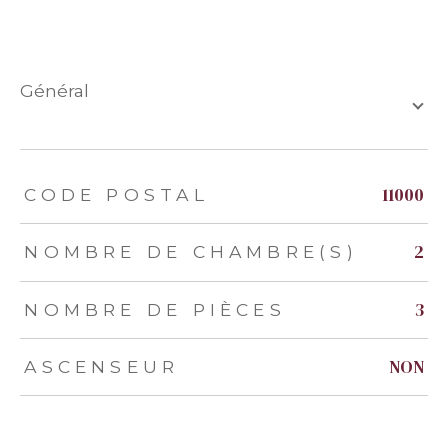
général
TRAD_ZEPHYR_Caracteristique
TRAD_ZEPHYR_Valeurs
11000
CODE POSTAL
2
NOMBRE DE CHAMBRE(S)
3
NOMBRE DE PIÈCES
NON
ASCENSEUR