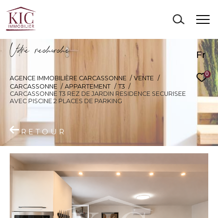
V
o
r
e
r
e
c
e
c
e
Fr
0
AGENCE IMMOBILIÈRE CARCASSONNE
VENTE
CARCASSONNE
APPARTEMENT
T3
CARCASSONNE T3 REZ DE JARDIN RESIDENCE SECURISEE
AVEC PISCINE 2 PLACES DE PARKING
RETOUR