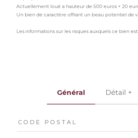
Actuellement loué a hauteur de 500 euros + 20 euro
Un bien de caractère offrant un beau potentiel de v
Les informations sur les risques auxquels ce bien est
Général
Détail +
TRAD_ZEPHYR_Caracteristique
TRAD_ZEPHYR_Val
CODE POSTAL