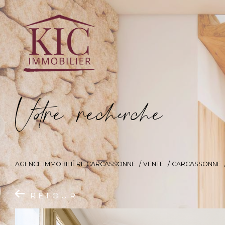
V
o
r
e
r
e
c
e
c
e
AGENCE IMMOBILIÈRE CARCASSONNE
VENTE
CARCASSONNE
RETOUR