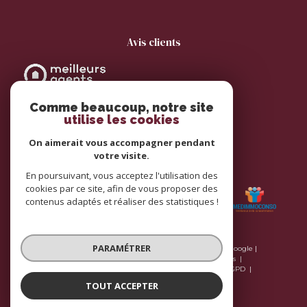
avis clients
Comme beaucoup, notre site
utilise les cookies
On aimerait vous accompagner pendant
votre visite.
adhérents
En poursuivant, vous acceptez l'utilisation des
cookies par ce site, afin de vous proposer des
contenus adaptés et réaliser des statistiques !
PARAMÉTRER
© 2026 | Tous droits réservés | Traduction powered by Google |
Plan du site
Nos honoraires
Mentions légales
Nos honoraires
Admin
Nos liens
Politique RGPD
Cookies
TOUT ACCEPTER