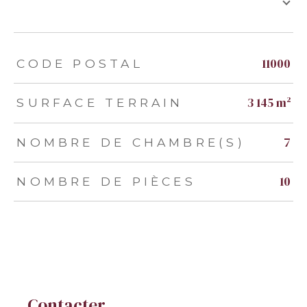
TRAD_ZEPHYR_Caracteristique
TRAD_ZEPHYR_Valeurs
11000
CODE POSTAL
3 145 m²
SURFACE TERRAIN
7
NOMBRE DE CHAMBRE(S)
10
NOMBRE DE PIÈCES
Contacter