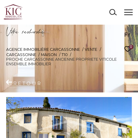
V
o
r
e
r
e
c
e
c
e
Fr
0
AGENCE IMMOBILIÈRE CARCASSONNE
VENTE
CARCASSONNE
MAISON
T10
PROCHE CARCASSONNE ANCIENNE PROPRIETE VITICOLE
ENSEMBLE IMMOBILIER
RETOUR