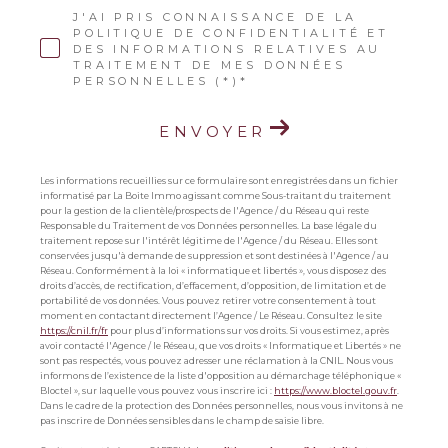
J'AI PRIS CONNAISSANCE DE LA
POLITIQUE DE CONFIDENTIALITÉ ET
DES INFORMATIONS RELATIVES AU
TRAITEMENT DE MES DONNÉES
PERSONNELLES (*)*
ENVOYER
Les informations recueillies sur ce formulaire sont enregistrées dans un fichier
informatisé par La Boite Immo agissant comme Sous-traitant du traitement
pour la gestion de la clientèle/prospects de l'Agence / du Réseau qui reste
Responsable du Traitement de vos Données personnelles. La base légale du
traitement repose sur l'intérêt légitime de l'Agence / du Réseau. Elles sont
conservées jusqu'à demande de suppression et sont destinées à l'Agence / au
Réseau. Conformément à la loi « informatique et libertés », vous disposez des
droits d’accès, de rectification, d’effacement, d’opposition, de limitation et de
portabilité de vos données. Vous pouvez retirer votre consentement à tout
moment en contactant directement l’Agence / Le Réseau. Consultez le site
https://cnil.fr/fr
pour plus d’informations sur vos droits. Si vous estimez, après
avoir contacté l'Agence / le Réseau, que vos droits « Informatique et Libertés » ne
sont pas respectés, vous pouvez adresser une réclamation à la CNIL. Nous vous
informons de l’existence de la liste d'opposition au démarchage téléphonique «
Bloctel », sur laquelle vous pouvez vous inscrire ici :
https://www.bloctel.gouv.fr
.
Dans le cadre de la protection des Données personnelles, nous vous invitons à ne
pas inscrire de Données sensibles dans le champ de saisie libre.