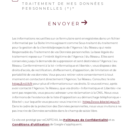
TRAITEMENT DE MES DONNÉES
PERSONNELLES (*)*
ENVOYER
Les informations recueillies sur ce formulaire sont enregistrées dans un fichier
informatisé par La Boite Immo agissant comme Sous-traitant du traitement
pour la gestion de la clientèle/prospects de l'Agence / du Réseau qui reste
Responsable du Traitement de vos Données personnelles. La base légale du
traitement repose sur l'intérêt légitime de l'Agence / du Réseau. Elles sont
conservées jusqu'à demande de suppression et sont destinées à l'Agence / au
Réseau. Conformément à la loi « informatique et libertés », vous disposez des
droits d’accès, de rectification, d’effacement, d’opposition, de limitation et de
portabilité de vos données. Vous pouvez retirer votre consentement à tout
moment en contactant directement l’Agence / Le Réseau. Consultez le site
https://cnil.fr/fr
pour plus d’informations sur vos droits. Si vous estimez, après
avoir contacté l'Agence / le Réseau, que vos droits « Informatique et Libertés » ne
sont pas respectés, vous pouvez adresser une réclamation à la CNIL. Nous vous
informons de l’existence de la liste d'opposition au démarchage téléphonique «
Bloctel », sur laquelle vous pouvez vous inscrire ici :
https://www.bloctel.gouv.fr
.
Dans le cadre de la protection des Données personnelles, nous vous invitons à ne
pas inscrire de Données sensibles dans le champ de saisie libre.
Ce site est protégé par reCAPTCHA, les
Politiques de Confidentialité
et es
Conditions d'utilisation
de Google s'appliquent.