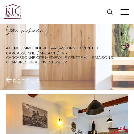
V
o
r
e
r
e
c
e
c
e
Fr
0
AGENCE IMMOBILIÈRE CARCASSONNE
VENTE
CARCASSONNE
MAISON
T4
CARCASSONNE CITE MEDIEVALE CENTRE VILLE MAISON 3
CHAMBRES IDEAL INVESTISSEUR
RETOUR