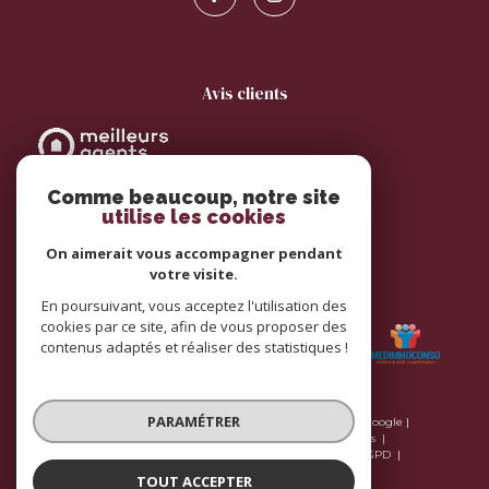
avis clients
Comme beaucoup, notre site
utilise les cookies
On aimerait vous accompagner pendant
votre visite.
adhérents
En poursuivant, vous acceptez l'utilisation des
cookies par ce site, afin de vous proposer des
contenus adaptés et réaliser des statistiques !
PARAMÉTRER
© 2026 | Tous droits réservés | Traduction powered by Google |
Plan du site
Nos honoraires
Mentions légales
Nos honoraires
Admin
Nos liens
Politique RGPD
Cookies
TOUT ACCEPTER