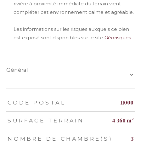
rivière à proximité immédiate du terrain vient
compléter cet environnement calme et agréable.
Les informations sur les risques auxquels ce bien
est exposé sont disponibles sur le site
Géorisques
général
TRAD_ZEPHYR_Caracteristique
TRAD_ZEPHYR_Valeurs
11000
CODE POSTAL
4 360 m²
SURFACE TERRAIN
3
NOMBRE DE CHAMBRE(S)