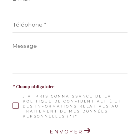
*
Téléphone
*
Message
*
* Champ obligatoire
J'AI PRIS CONNAISSANCE DE LA
POLITIQUE DE CONFIDENTIALITÉ ET
DES INFORMATIONS RELATIVES AU
TRAITEMENT DE MES DONNÉES
PERSONNELLES (*)*
ENVOYER