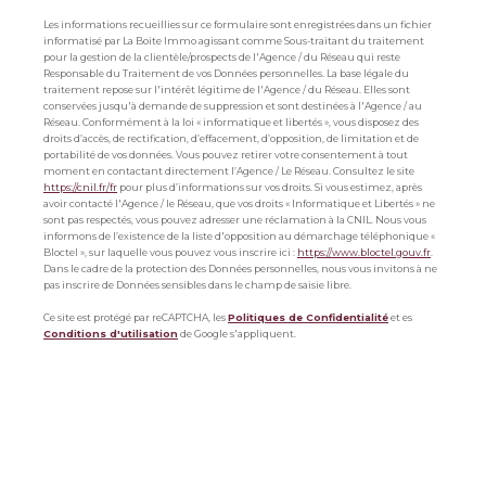
Les informations recueillies sur ce formulaire sont enregistrées dans un fichier
informatisé par La Boite Immo agissant comme Sous-traitant du traitement
pour la gestion de la clientèle/prospects de l'Agence / du Réseau qui reste
Responsable du Traitement de vos Données personnelles. La base légale du
traitement repose sur l'intérêt légitime de l'Agence / du Réseau. Elles sont
conservées jusqu'à demande de suppression et sont destinées à l'Agence / au
Réseau. Conformément à la loi « informatique et libertés », vous disposez des
droits d’accès, de rectification, d’effacement, d’opposition, de limitation et de
portabilité de vos données. Vous pouvez retirer votre consentement à tout
moment en contactant directement l’Agence / Le Réseau. Consultez le site
https://cnil.fr/fr
pour plus d’informations sur vos droits. Si vous estimez, après
avoir contacté l'Agence / le Réseau, que vos droits « Informatique et Libertés » ne
sont pas respectés, vous pouvez adresser une réclamation à la CNIL. Nous vous
informons de l’existence de la liste d'opposition au démarchage téléphonique «
Bloctel », sur laquelle vous pouvez vous inscrire ici :
https://www.bloctel.gouv.fr
.
Dans le cadre de la protection des Données personnelles, nous vous invitons à ne
pas inscrire de Données sensibles dans le champ de saisie libre.
Ce site est protégé par reCAPTCHA, les
Politiques de Confidentialité
et es
Conditions d'utilisation
de Google s'appliquent.