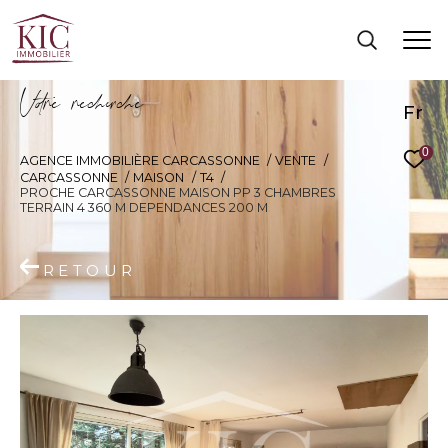
V
o
r
e
r
e
c
e
c
e
Fr
0
AGENCE IMMOBILIÈRE CARCASSONNE
VENTE
CARCASSONNE
MAISON
T4
PROCHE CARCASSONNE MAISON PP 3 CHAMBRES
TERRAIN 4 360 M DEPENDANCES 200 M
RETOUR