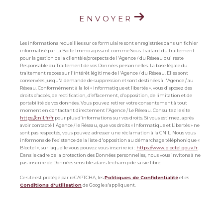
ENVOYER
Les informations recueillies sur ce formulaire sont enregistrées dans un fichier
informatisé par La Boite Immo agissant comme Sous-traitant du traitement
pour la gestion de la clientèle/prospects de l'Agence / du Réseau qui reste
Responsable du Traitement de vos Données personnelles. La base légale du
traitement repose sur l'intérêt légitime de l'Agence / du Réseau. Elles sont
conservées jusqu'à demande de suppression et sont destinées à l'Agence / au
Réseau. Conformément à la loi « informatique et libertés », vous disposez des
droits d’accès, de rectification, d’effacement, d’opposition, de limitation et de
portabilité de vos données. Vous pouvez retirer votre consentement à tout
moment en contactant directement l’Agence / Le Réseau. Consultez le site
https://cnil.fr/fr
pour plus d’informations sur vos droits. Si vous estimez, après
avoir contacté l'Agence / le Réseau, que vos droits « Informatique et Libertés » ne
sont pas respectés, vous pouvez adresser une réclamation à la CNIL. Nous vous
informons de l’existence de la liste d'opposition au démarchage téléphonique «
Bloctel », sur laquelle vous pouvez vous inscrire ici :
https://www.bloctel.gouv.fr
.
Dans le cadre de la protection des Données personnelles, nous vous invitons à ne
pas inscrire de Données sensibles dans le champ de saisie libre.
Ce site est protégé par reCAPTCHA, les
Politiques de Confidentialité
et es
Conditions d'utilisation
de Google s'appliquent.