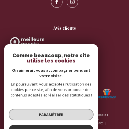
avis clients
Comme beaucoup, notre site
utilise les cookies
On aimerait vous accompagner pendant
votre visite.
adhérents
En poursuivant, vous acceptez l'utilisation des
cookies par ce site, afin de vous proposer des
contenus adaptés et réaliser des statistiques !
PARAMÉTRER
© 2026 | Tous droits réservés | Traduction powered by Google |
Plan du site
Nos honoraires
Mentions légales
Nos honoraires
Admin
Nos liens
Politique RGPD
Cookies