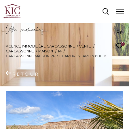
V
o
r
e
r
e
c
e
c
e
Fr
0
AGENCE IMMOBILIÈRE CARCASSONNE
VENTE
CARCASSONNE
MAISON
T4
CARCASSONNE MAISON PP 3 CHAMBRES JARDIN 600 M
RETOUR