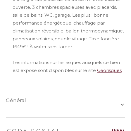
ouverte, 3 chambres spacieuses avec placards,
salle de bains, WC, garage. Les plus : bonne
performance énergétique, chauffage par
climatisation réversible, ballon thermodynamique,
panneaux solaires, double vitrage. Taxe foncière
1649€ ! À visiter sans tarder.
Les informations sur les risques auxquels ce bien
est exposé sont disponibles sur le site
Géorisques
général
TRAD_ZEPHYR_Caracteristique
TRAD_ZEPHYR_Valeurs
11000
CODE POSTAL