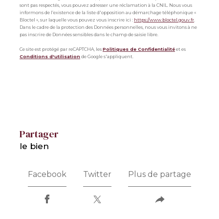
sont pas respectés, vous pouvez adresser une réclamation à la CNIL. Nous vous
informons de l’existence de la liste d'opposition au démarchage téléphonique «
Bloctel », sur laquelle vous pouvez vous inscrire ici :
https://www.bloctel.gouv.fr
.
Dans le cadre de la protection des Données personnelles, nous vous invitons à ne
pas inscrire de Données sensibles dans le champ de saisie libre.
Ce site est protégé par reCAPTCHA, les
Politiques de Confidentialité
et es
Conditions d'utilisation
de Google s'appliquent.
partager
le bien
Facebook
Twitter
Plus de partage