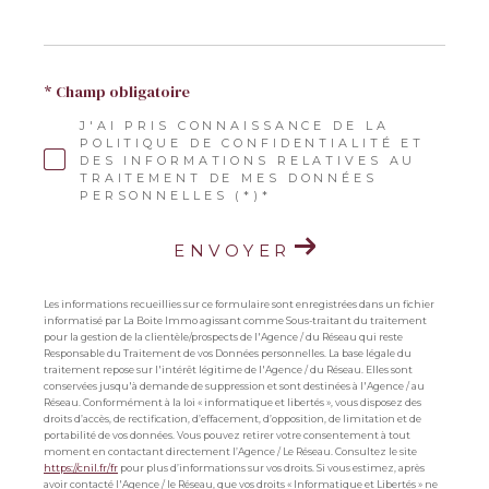
* Champ obligatoire
J'AI PRIS CONNAISSANCE DE LA
POLITIQUE DE CONFIDENTIALITÉ ET
DES INFORMATIONS RELATIVES AU
TRAITEMENT DE MES DONNÉES
PERSONNELLES (*)*
ENVOYER
Les informations recueillies sur ce formulaire sont enregistrées dans un fichier
informatisé par La Boite Immo agissant comme Sous-traitant du traitement
pour la gestion de la clientèle/prospects de l'Agence / du Réseau qui reste
Responsable du Traitement de vos Données personnelles. La base légale du
traitement repose sur l'intérêt légitime de l'Agence / du Réseau. Elles sont
conservées jusqu'à demande de suppression et sont destinées à l'Agence / au
Réseau. Conformément à la loi « informatique et libertés », vous disposez des
droits d’accès, de rectification, d’effacement, d’opposition, de limitation et de
portabilité de vos données. Vous pouvez retirer votre consentement à tout
moment en contactant directement l’Agence / Le Réseau. Consultez le site
https://cnil.fr/fr
pour plus d’informations sur vos droits. Si vous estimez, après
avoir contacté l'Agence / le Réseau, que vos droits « Informatique et Libertés » ne