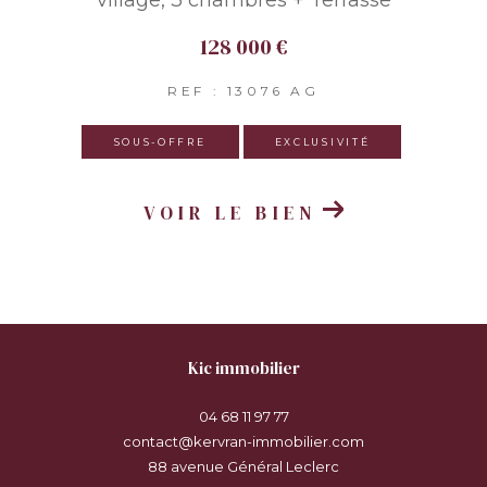
128 000 €
REF : 13076 AG
SOUS-OFFRE
EXCLUSIVITÉ
VOIR LE BIEN
kic immobilier
04 68 11 97 77
contact@kervran-immobilier.com
88 avenue Général Leclerc