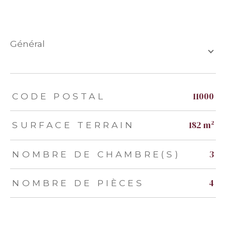
général
TRAD_ZEPHYR_Caracteristique
TRAD_ZEPHYR_Valeurs
11000
CODE POSTAL
182 m²
SURFACE TERRAIN
3
NOMBRE DE CHAMBRE(S)
4
NOMBRE DE PIÈCES