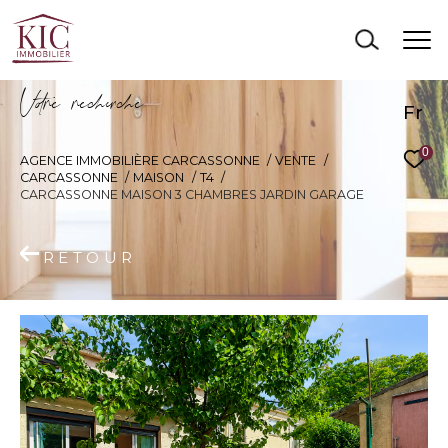
V
o
r
e
r
e
c
e
c
e
Fr
0
AGENCE IMMOBILIÈRE CARCASSONNE
VENTE
CARCASSONNE
MAISON
T4
CARCASSONNE MAISON 3 CHAMBRES JARDIN GARAGE
RETOUR