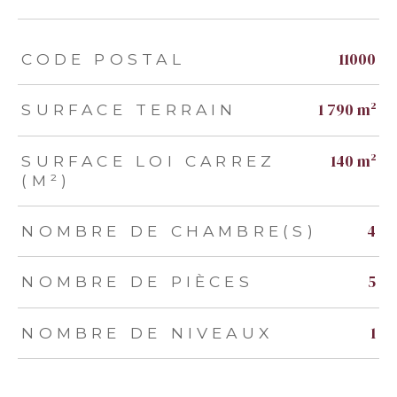
TRAD_ZEPHYR_Caracteristique
TRAD_ZEPHYR_Valeurs
11000
CODE POSTAL
1 790 m²
SURFACE TERRAIN
140 m²
SURFACE LOI CARREZ
(M²)
4
NOMBRE DE CHAMBRE(S)
5
NOMBRE DE PIÈCES
1
NOMBRE DE NIVEAUX