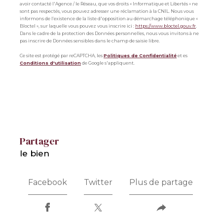
avoir contacté l'Agence / le Réseau, que vos droits « Informatique et Libertés » ne
sont pas respectés, vous pouvez adresser une réclamation à la CNIL. Nous vous
informons de l’existence de la liste d'opposition au démarchage téléphonique «
Bloctel », sur laquelle vous pouvez vous inscrire ici :
https://www.bloctel.gouv.fr
.
Dans le cadre de la protection des Données personnelles, nous vous invitons à ne
pas inscrire de Données sensibles dans le champ de saisie libre.
Ce site est protégé par reCAPTCHA, les
Politiques de Confidentialité
et es
Conditions d'utilisation
de Google s'appliquent.
partager
le bien
Facebook
Twitter
Plus de partage