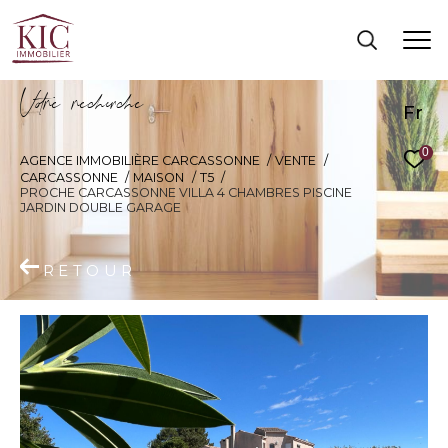
V
o
r
e
r
e
c
e
c
e
Fr
0
AGENCE IMMOBILIÈRE CARCASSONNE
VENTE
CARCASSONNE
MAISON
T5
PROCHE CARCASSONNE VILLA 4 CHAMBRES PISCINE
JARDIN DOUBLE GARAGE
RETOUR