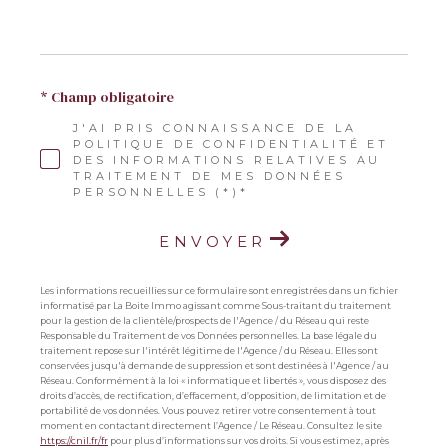
* Champ obligatoire
J'AI PRIS CONNAISSANCE DE LA
POLITIQUE DE CONFIDENTIALITÉ ET
DES INFORMATIONS RELATIVES AU
TRAITEMENT DE MES DONNÉES
PERSONNELLES (*)*
ENVOYER
Les informations recueillies sur ce formulaire sont enregistrées dans un fichier
informatisé par La Boite Immo agissant comme Sous-traitant du traitement
pour la gestion de la clientèle/prospects de l'Agence / du Réseau qui reste
Responsable du Traitement de vos Données personnelles. La base légale du
traitement repose sur l'intérêt légitime de l'Agence / du Réseau. Elles sont
conservées jusqu'à demande de suppression et sont destinées à l'Agence / au
Réseau. Conformément à la loi « informatique et libertés », vous disposez des
droits d’accès, de rectification, d’effacement, d’opposition, de limitation et de
portabilité de vos données. Vous pouvez retirer votre consentement à tout
moment en contactant directement l’Agence / Le Réseau. Consultez le site
https://cnil.fr/fr
pour plus d’informations sur vos droits. Si vous estimez, après