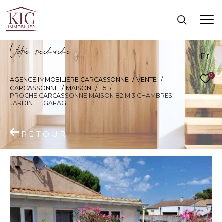
V
o
r
e
r
e
c
e
c
e
Fr
0
AGENCE IMMOBILIÈRE CARCASSONNE
VENTE
CARCASSONNE
MAISON
T5
PROCHE CARCASSONNE MAISON 82 M 3 CHAMBRES
JARDIN ET GARAGE
RETOUR