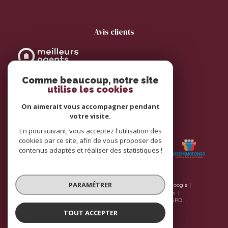
avis clients
Comme beaucoup, notre site
utilise les cookies
On aimerait vous accompagner pendant
votre visite.
adhérents
En poursuivant, vous acceptez l'utilisation des
cookies par ce site, afin de vous proposer des
contenus adaptés et réaliser des statistiques !
PARAMÉTRER
© 2026 | Tous droits réservés | Traduction powered by Google |
Plan du site
Nos honoraires
Mentions légales
Nos honoraires
Admin
Nos liens
Politique RGPD
Cookies
TOUT ACCEPTER