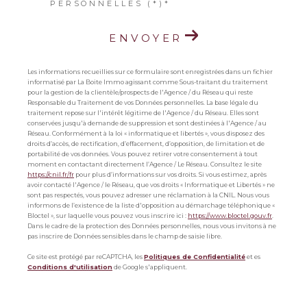
PERSONNELLES (*)*
ENVOYER
Les informations recueillies sur ce formulaire sont enregistrées dans un fichier
informatisé par La Boite Immo agissant comme Sous-traitant du traitement
pour la gestion de la clientèle/prospects de l'Agence / du Réseau qui reste
Responsable du Traitement de vos Données personnelles. La base légale du
traitement repose sur l'intérêt légitime de l'Agence / du Réseau. Elles sont
conservées jusqu'à demande de suppression et sont destinées à l'Agence / au
Réseau. Conformément à la loi « informatique et libertés », vous disposez des
droits d’accès, de rectification, d’effacement, d’opposition, de limitation et de
portabilité de vos données. Vous pouvez retirer votre consentement à tout
moment en contactant directement l’Agence / Le Réseau. Consultez le site
https://cnil.fr/fr
pour plus d’informations sur vos droits. Si vous estimez, après
avoir contacté l'Agence / le Réseau, que vos droits « Informatique et Libertés » ne
sont pas respectés, vous pouvez adresser une réclamation à la CNIL. Nous vous
informons de l’existence de la liste d'opposition au démarchage téléphonique «
Bloctel », sur laquelle vous pouvez vous inscrire ici :
https://www.bloctel.gouv.fr
.
Dans le cadre de la protection des Données personnelles, nous vous invitons à ne
pas inscrire de Données sensibles dans le champ de saisie libre.
Ce site est protégé par reCAPTCHA, les
Politiques de Confidentialité
et es
Conditions d'utilisation
de Google s'appliquent.