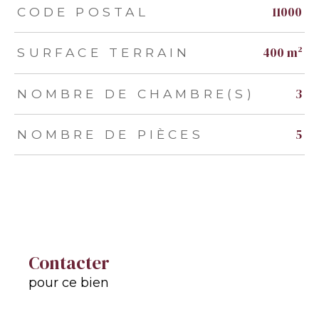
TRAD_ZEPHYR_Caracteristique
TRAD_ZEPHYR_Valeurs
11000
CODE POSTAL
400 m²
SURFACE TERRAIN
3
NOMBRE DE CHAMBRE(S)
5
NOMBRE DE PIÈCES
Contacter
pour ce bien