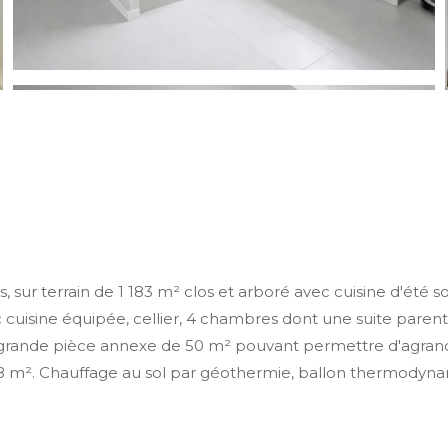
r terrain de 1 183 m² clos et arboré avec cuisine d'été s
isine équipée, cellier, 4 chambres dont une suite parentale
rande pièce annexe de 50 m² pouvant permettre d'agrandir le
8 m². Chauffage au sol par géothermie, ballon thermodynam