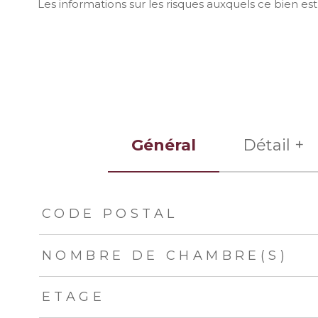
Les informations sur les risques auxquels ce bien est
Général
Détail +
TRAD_ZEPHYR_Caracteristique
TRAD_ZEPHYR_Val
CODE POSTAL
NOMBRE DE CHAMBRE(S)
ETAGE