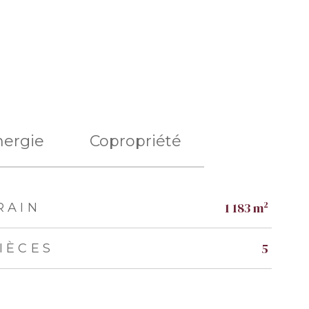
nergie
Copropriété
1 183 m²
RAIN
5
IÈCES