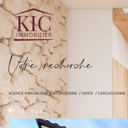
V
o
r
e
r
e
c
e
c
e
AGENCE IMMOBILIÈRE CARCASSONNE
VENTE
CARCASSONNE
RETOUR