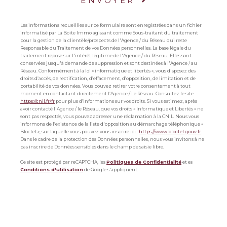
ENVOYER
Les informations recueillies sur ce formulaire sont enregistrées dans un fichier
informatisé par La Boite Immo agissant comme Sous-traitant du traitement
pour la gestion de la clientèle/prospects de l'Agence / du Réseau qui reste
Responsable du Traitement de vos Données personnelles. La base légale du
traitement repose sur l'intérêt légitime de l'Agence / du Réseau. Elles sont
conservées jusqu'à demande de suppression et sont destinées à l'Agence / au
Réseau. Conformément à la loi « informatique et libertés », vous disposez des
droits d’accès, de rectification, d’effacement, d’opposition, de limitation et de
portabilité de vos données. Vous pouvez retirer votre consentement à tout
moment en contactant directement l’Agence / Le Réseau. Consultez le site
https://cnil.fr/fr
pour plus d’informations sur vos droits. Si vous estimez, après
avoir contacté l'Agence / le Réseau, que vos droits « Informatique et Libertés » ne
sont pas respectés, vous pouvez adresser une réclamation à la CNIL. Nous vous
informons de l’existence de la liste d'opposition au démarchage téléphonique «
Bloctel », sur laquelle vous pouvez vous inscrire ici :
https://www.bloctel.gouv.fr
.
Dans le cadre de la protection des Données personnelles, nous vous invitons à ne
pas inscrire de Données sensibles dans le champ de saisie libre.
Ce site est protégé par reCAPTCHA, les
Politiques de Confidentialité
et es
Conditions d'utilisation
de Google s'appliquent.