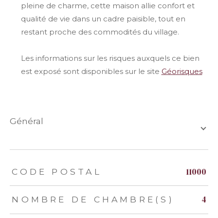
pleine de charme, cette maison allie confort et
qualité de vie dans un cadre paisible, tout en
restant proche des commodités du village.
Les informations sur les risques auxquels ce bien
est exposé sont disponibles sur le site
Géorisques
général
TRAD_ZEPHYR_Caracteristique
TRAD_ZEPHYR_Valeurs
11000
CODE POSTAL
4
NOMBRE DE CHAMBRE(S)