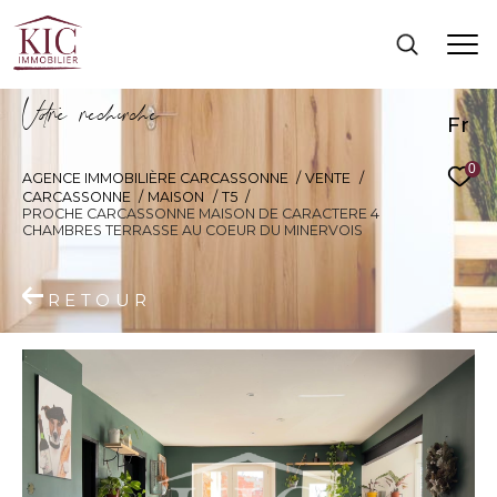
V
o
r
e
r
e
c
e
c
e
Fr
0
AGENCE IMMOBILIÈRE CARCASSONNE
VENTE
CARCASSONNE
MAISON
T5
PROCHE CARCASSONNE MAISON DE CARACTERE 4
CHAMBRES TERRASSE AU COEUR DU MINERVOIS
RETOUR