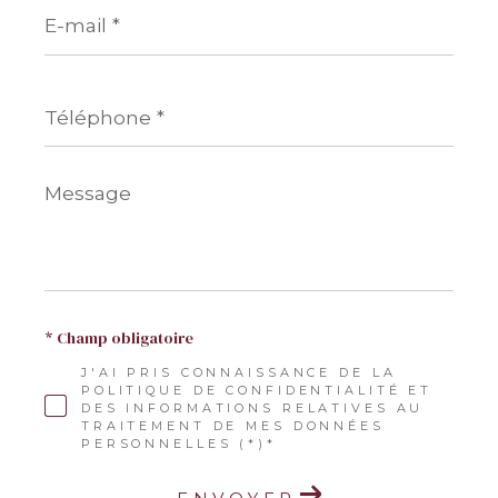
E-
mail
*
Téléphone
*
Message
*
* Champ obligatoire
J'AI PRIS CONNAISSANCE DE LA
POLITIQUE DE CONFIDENTIALITÉ ET
DES INFORMATIONS RELATIVES AU
TRAITEMENT DE MES DONNÉES
PERSONNELLES (*)*