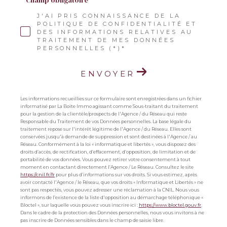
* Champ obligatoire
J'AI PRIS CONNAISSANCE DE LA
POLITIQUE DE CONFIDENTIALITÉ ET
DES INFORMATIONS RELATIVES AU
TRAITEMENT DE MES DONNÉES
PERSONNELLES (*)*
ENVOYER
Les informations recueillies sur ce formulaire sont enregistrées dans un fichier
informatisé par La Boite Immo agissant comme Sous-traitant du traitement
pour la gestion de la clientèle/prospects de l'Agence / du Réseau qui reste
Responsable du Traitement de vos Données personnelles. La base légale du
traitement repose sur l'intérêt légitime de l'Agence / du Réseau. Elles sont
conservées jusqu'à demande de suppression et sont destinées à l'Agence / au
Réseau. Conformément à la loi « informatique et libertés », vous disposez des
droits d’accès, de rectification, d’effacement, d’opposition, de limitation et de
portabilité de vos données. Vous pouvez retirer votre consentement à tout
moment en contactant directement l’Agence / Le Réseau. Consultez le site
https://cnil.fr/fr
pour plus d’informations sur vos droits. Si vous estimez, après
avoir contacté l'Agence / le Réseau, que vos droits « Informatique et Libertés » ne
sont pas respectés, vous pouvez adresser une réclamation à la CNIL. Nous vous
informons de l’existence de la liste d'opposition au démarchage téléphonique «
Bloctel », sur laquelle vous pouvez vous inscrire ici :
https://www.bloctel.gouv.fr
.
Dans le cadre de la protection des Données personnelles, nous vous invitons à ne
pas inscrire de Données sensibles dans le champ de saisie libre.