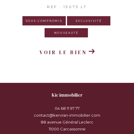
REF : 13073 LT
SOUS-COMPROMIS
EXCLUSIVITÉ
NOUVEAUTÉ
VOIR LE BIEN
kic immobilier
04 68 11 97 77
contact@kervran-immobilier.com
88 avenue Général Leclerc
11000
carcassonne