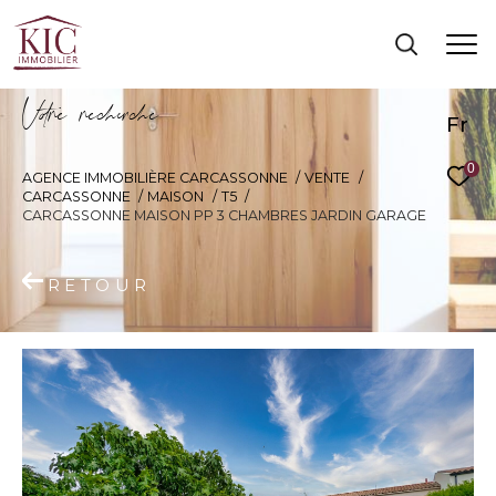
V
o
r
e
r
e
c
e
c
e
Fr
0
AGENCE IMMOBILIÈRE CARCASSONNE
VENTE
CARCASSONNE
MAISON
T5
CARCASSONNE MAISON PP 3 CHAMBRES JARDIN GARAGE
RETOUR