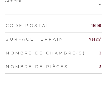
général
TRAD_ZEPHYR_Caracteristique
TRAD_ZEPHYR_Valeurs
11000
CODE POSTAL
914 m²
SURFACE TERRAIN
3
NOMBRE DE CHAMBRE(S)
5
NOMBRE DE PIÈCES