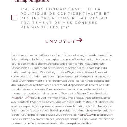
* Champ obligatoire
J'AI PRIS CONNAISSANCE DE LA
POLITIQUE DE CONFIDENTIALITÉ ET
DES INFORMATIONS RELATIVES AU
TRAITEMENT DE MES DONNÉES
PERSONNELLES (*)*
ENVOYER
Les informations recueillies sur ce formulaire sont enregistrées dans un fichier
informatisé par La Boite Immo agissant comme Sous-traitant du traitement
pour la gestion de la clientèle/prospects de l'Agence / du Réseau qui reste
Responsable du Traitement de vos Données personnelles. La base légale du
traitement repose sur l'intérêt légitime de l'Agence / du Réseau. Elles sont
conservées jusqu'à demande de suppression et sont destinées à l'Agence / au
Réseau. Conformément à la loi « informatique et libertés », vous disposez des
droits d’accès, de rectification, d’effacement, d’opposition, de limitation et de
portabilité de vos données. Vous pouvez retirer votre consentement à tout
moment en contactant directement l’Agence / Le Réseau. Consultez le site
https://cnil.fr/fr
pour plus d’informations sur vos droits. Si vous estimez, après
avoir contacté l'Agence / le Réseau, que vos droits « Informatique et Libertés » ne
sont pas respectés, vous pouvez adresser une réclamation à la CNIL. Nous vous
informons de l’existence de la liste d'opposition au démarchage téléphonique «
Bloctel », sur laquelle vous pouvez vous inscrire ici :
https://www.bloctel.gouv.fr
.
Dans le cadre de la protection des Données personnelles, nous vous invitons à ne
pas inscrire de Données sensibles dans le champ de saisie libre.