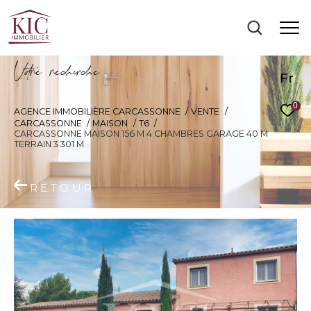
V
o
r
e
r
e
c
e
c
e
Fr
0
AGENCE IMMOBILIÈRE CARCASSONNE
VENTE
CARCASSONNE
MAISON
T6
CARCASSONNE MAISON 156 M 4 CHAMBRES GARAGE 40 M
TERRAIN 3 301 M
RETOUR