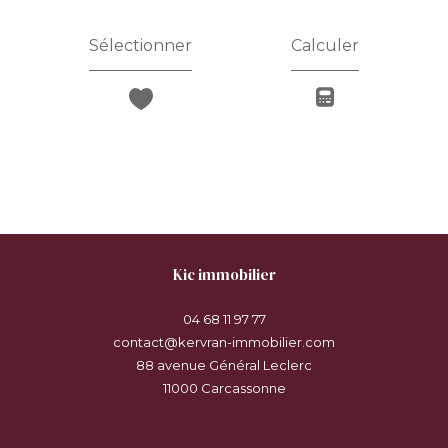
Sélectionner
Calculer
kic immobilier
04 68 11 97 77
contact@kervran-immobilier.com
88 avenue Général Leclerc
11000
carcassonne