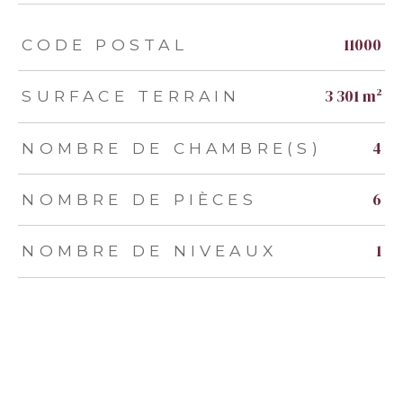
TRAD_ZEPHYR_Caracteristique
TRAD_ZEPHYR_Valeurs
11000
CODE POSTAL
3 301 m²
SURFACE TERRAIN
4
NOMBRE DE CHAMBRE(S)
6
NOMBRE DE PIÈCES
1
NOMBRE DE NIVEAUX