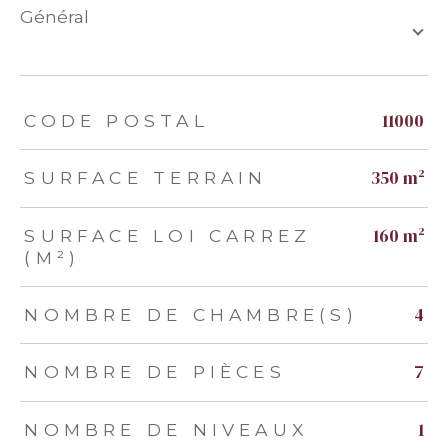
général
TRAD_ZEPHYR_Caracteristique
TRAD_ZEPHYR_Valeurs
11000
CODE POSTAL
350 m²
SURFACE TERRAIN
160 m²
SURFACE LOI CARREZ
(M²)
4
NOMBRE DE CHAMBRE(S)
7
NOMBRE DE PIÈCES
1
NOMBRE DE NIVEAUX