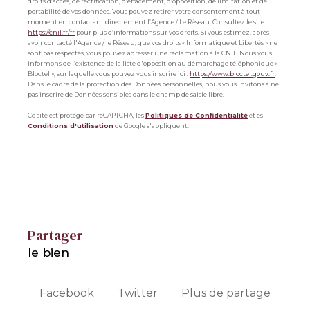
droits d’accès, de rectification, d’effacement, d’opposition, de limitation et de
portabilité de vos données. Vous pouvez retirer votre consentement à tout
moment en contactant directement l’Agence / Le Réseau. Consultez le site
https://cnil.fr/fr
pour plus d’informations sur vos droits. Si vous estimez, après
avoir contacté l'Agence / le Réseau, que vos droits « Informatique et Libertés » ne
sont pas respectés, vous pouvez adresser une réclamation à la CNIL. Nous vous
informons de l’existence de la liste d'opposition au démarchage téléphonique «
Bloctel », sur laquelle vous pouvez vous inscrire ici :
https://www.bloctel.gouv.fr
.
Dans le cadre de la protection des Données personnelles, nous vous invitons à ne
pas inscrire de Données sensibles dans le champ de saisie libre.
Ce site est protégé par reCAPTCHA, les
Politiques de Confidentialité
et es
Conditions d'utilisation
de Google s'appliquent.
partager
le bien
Facebook
Twitter
Plus de partage