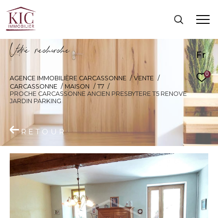
V
o
r
e
r
e
c
e
c
e
Fr
0
AGENCE IMMOBILIÈRE CARCASSONNE
VENTE
CARCASSONNE
MAISON
T7
PROCHE CARCASSONNE ANCIEN PRESBYTERE T5 RENOVE
JARDIN PARKING
RETOUR