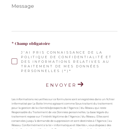
Message
*
* Champ obligatoire
J'AI PRIS CONNAISSANCE DE LA
POLITIQUE DE CONFIDENTIALITÉ ET
DES INFORMATIONS RELATIVES AU
TRAITEMENT DE MES DONNÉES
PERSONNELLES (*)*
ENVOYER
Les informations recueillies sur ce formulaire sont enregistrées dans un fichier
informatisé par La Boite Immo agissant comme Sous-traitant du traitement
pour la gestion de la clientèle/prospects de l'Agence / du Réseau qui reste
Responsable du Traitement de vos Données personnelles. La base légale du
traitement repose sur l'intérêt légitime de l'Agence / du Réseau. Elles sont
conservées jusqu'à demande de suppression et sont destinées à l'Agence / au
Réseau. Conformément à la loi « informatique et libertés », vous disposez des