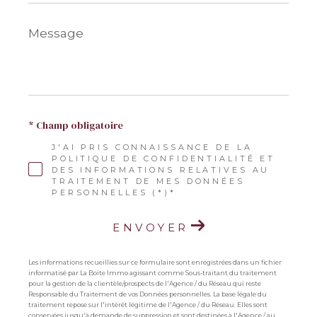
Message
*
* Champ obligatoire
J'AI PRIS CONNAISSANCE DE LA
POLITIQUE DE CONFIDENTIALITÉ ET
DES INFORMATIONS RELATIVES AU
TRAITEMENT DE MES DONNÉES
PERSONNELLES (*)*
ENVOYER
Les informations recueillies sur ce formulaire sont enregistrées dans un fichier
informatisé par La Boite Immo agissant comme Sous-traitant du traitement
pour la gestion de la clientèle/prospects de l'Agence / du Réseau qui reste
Responsable du Traitement de vos Données personnelles. La base légale du
traitement repose sur l'intérêt légitime de l'Agence / du Réseau. Elles sont
conservées jusqu'à demande de suppression et sont destinées à l'Agence / au