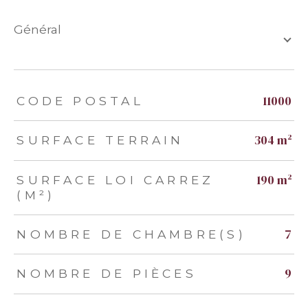
général
TRAD_ZEPHYR_Caracteristique
TRAD_ZEPHYR_Valeurs
11000
CODE POSTAL
304 m²
SURFACE TERRAIN
190 m²
SURFACE LOI CARREZ
(M²)
7
NOMBRE DE CHAMBRE(S)
9
NOMBRE DE PIÈCES