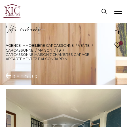
V
o
r
e
r
e
c
e
c
e
Fr
0
AGENCE IMMOBILIÈRE CARCASSONNE
VENTE
CARCASSONNE
MAISON
T9
CARCASSONNE MAISON 7 CHAMBRES GARAGE
APPARTEMENT T2 BALCON JARDIN
RETOUR