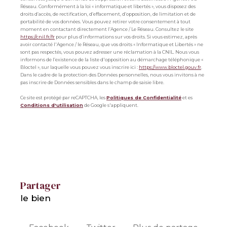
Réseau. Conformément à la loi « informatique et libertés », vous disposez des
droits d’accès, de rectification, d’effacement, d’opposition, de limitation et de
portabilité de vos données. Vous pouvez retirer votre consentement à tout
moment en contactant directement l’Agence / Le Réseau. Consultez le site
https://cnil.fr/fr
pour plus d’informations sur vos droits. Si vous estimez, après
avoir contacté l'Agence / le Réseau, que vos droits « Informatique et Libertés » ne
sont pas respectés, vous pouvez adresser une réclamation à la CNIL. Nous vous
informons de l’existence de la liste d'opposition au démarchage téléphonique «
Bloctel », sur laquelle vous pouvez vous inscrire ici :
https://www.bloctel.gouv.fr
.
Dans le cadre de la protection des Données personnelles, nous vous invitons à ne
pas inscrire de Données sensibles dans le champ de saisie libre.
Ce site est protégé par reCAPTCHA, les
Politiques de Confidentialité
et es
Conditions d'utilisation
de Google s'appliquent.
partager
le bien