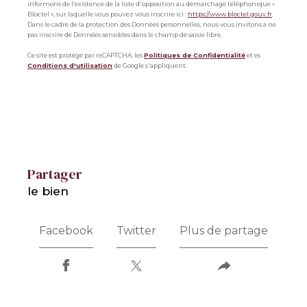
informons de l’existence de la liste d'opposition au démarchage téléphonique «
Bloctel », sur laquelle vous pouvez vous inscrire ici :
https://www.bloctel.gouv.fr
.
Dans le cadre de la protection des Données personnelles, nous vous invitons à ne
pas inscrire de Données sensibles dans le champ de saisie libre.
Ce site est protégé par reCAPTCHA, les
Politiques de Confidentialité
et es
Conditions d'utilisation
de Google s'appliquent.
partager
le bien
Facebook
Twitter
Plus de partage