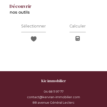
découvrir
nos outils
Sélectionner
Calculer
kic immobilier
04 68 11 97 77
contact@kervran-immobilier.com
88 avenue Général Leclerc