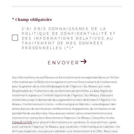
* Champ obligatoire
J'AI PRIS CONNAISSANCE DE LA
POLITIQUE DE CONFIDENTIALITÉ ET
DES INFORMATIONS RELATIVES AU
TRAITEMENT DE MES DONNÉES
PERSONNELLES (*)*
ENVOYER
Les informations recueillies sur ce formulaire sont enregistrées dans un fichier
informatisé par La Boite Immo agissant comme Sous-traitant du traitement
pour la gestion de la clientèle/prospects de l'Agence / du Réseau qui reste
Responsable du Traitement de vos Données personnelles. La base légale du
traitement repose sur l'intérêt légitime de l'Agence / du Réseau. Elles sont
conservées jusqu'à demande de suppression et sont destinées à l'Agence / au
Réseau. Conformément à la loi « informatique et libertés », vous disposez des
droits d’accès, de rectification, d’effacement, d’opposition, de limitation et de
portabilité de vos données. Vous pouvez retirer votre consentement à tout
moment en contactant directement l’Agence / Le Réseau. Consultez le site
https://cnil.fr/fr
pour plus d’informations sur vos droits. Si vous estimez, après
avoir contacté l'Agence / le Réseau, que vos droits « Informatique et Libertés » ne
sont pas respectés, vous pouvez adresser une réclamation à la CNIL. Nous vous