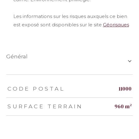
Les informations sur les risques auxquels ce bien
est exposé sont disponibles sur le site
Géorisques
général
TRAD_ZEPHYR_Caracteristique
TRAD_ZEPHYR_Valeurs
11000
CODE POSTAL
960 m²
SURFACE TERRAIN