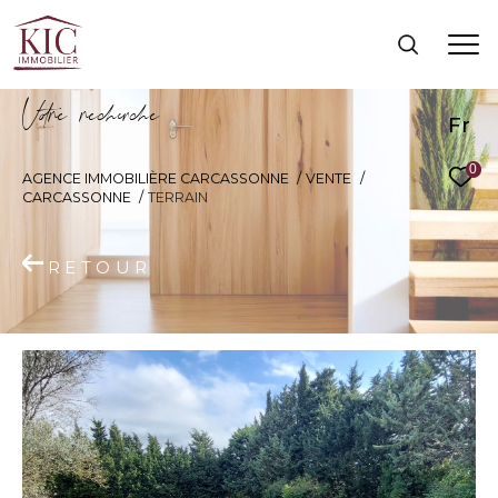
V
o
r
e
r
e
c
e
c
e
Fr
0
AGENCE IMMOBILIÈRE CARCASSONNE
VENTE
CARCASSONNE
TERRAIN
RETOUR