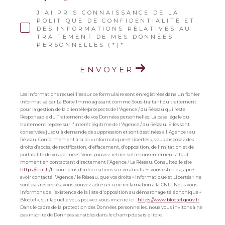
J'AI PRIS CONNAISSANCE DE LA
POLITIQUE DE CONFIDENTIALITÉ ET
DES INFORMATIONS RELATIVES AU
TRAITEMENT DE MES DONNÉES
PERSONNELLES (*)*
ENVOYER
Les informations recueillies sur ce formulaire sont enregistrées dans un fichier
informatisé par La Boite Immo agissant comme Sous-traitant du traitement
pour la gestion de la clientèle/prospects de l'Agence / du Réseau qui reste
Responsable du Traitement de vos Données personnelles. La base légale du
traitement repose sur l'intérêt légitime de l'Agence / du Réseau. Elles sont
conservées jusqu'à demande de suppression et sont destinées à l'Agence / au
Réseau. Conformément à la loi « informatique et libertés », vous disposez des
droits d’accès, de rectification, d’effacement, d’opposition, de limitation et de
portabilité de vos données. Vous pouvez retirer votre consentement à tout
moment en contactant directement l’Agence / Le Réseau. Consultez le site
https://cnil.fr/fr
pour plus d’informations sur vos droits. Si vous estimez, après
avoir contacté l'Agence / le Réseau, que vos droits « Informatique et Libertés » ne
sont pas respectés, vous pouvez adresser une réclamation à la CNIL. Nous vous
informons de l’existence de la liste d'opposition au démarchage téléphonique «
Bloctel », sur laquelle vous pouvez vous inscrire ici :
https://www.bloctel.gouv.fr
.
Dans le cadre de la protection des Données personnelles, nous vous invitons à ne
pas inscrire de Données sensibles dans le champ de saisie libre.