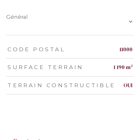
général
TRAD_ZEPHYR_Caracteristique
TRAD_ZEPHYR_Valeurs
11000
CODE POSTAL
1 190 m²
SURFACE TERRAIN
OUI
TERRAIN CONSTRUCTIBLE