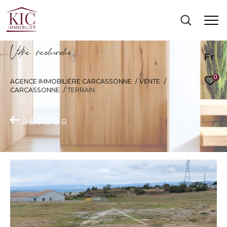
V
o
r
e
r
e
c
e
c
e
Fr
0
AGENCE IMMOBILIÈRE CARCASSONNE
VENTE
CARCASSONNE
TERRAIN
RETOUR