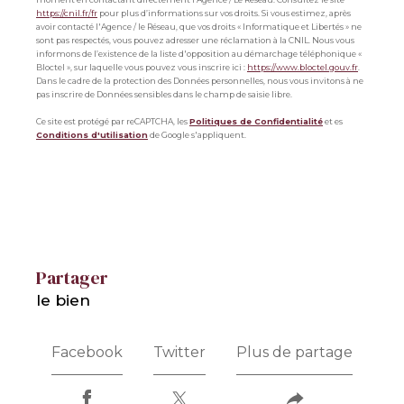
https://cnil.fr/fr
pour plus d’informations sur vos droits. Si vous estimez, après
avoir contacté l'Agence / le Réseau, que vos droits « Informatique et Libertés » ne
sont pas respectés, vous pouvez adresser une réclamation à la CNIL. Nous vous
informons de l’existence de la liste d'opposition au démarchage téléphonique «
Bloctel », sur laquelle vous pouvez vous inscrire ici :
https://www.bloctel.gouv.fr
.
Dans le cadre de la protection des Données personnelles, nous vous invitons à ne
pas inscrire de Données sensibles dans le champ de saisie libre.
Ce site est protégé par reCAPTCHA, les
Politiques de Confidentialité
et es
Conditions d'utilisation
de Google s'appliquent.
partager
le bien
Facebook
Twitter
Plus de partage