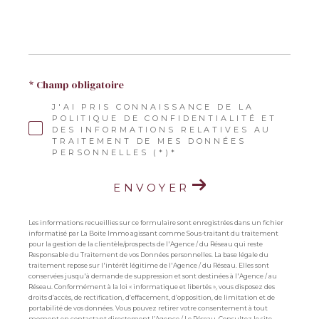
* Champ obligatoire
J'AI PRIS CONNAISSANCE DE LA
POLITIQUE DE CONFIDENTIALITÉ ET
DES INFORMATIONS RELATIVES AU
TRAITEMENT DE MES DONNÉES
PERSONNELLES (*)*
ENVOYER
Les informations recueillies sur ce formulaire sont enregistrées dans un fichier
informatisé par La Boite Immo agissant comme Sous-traitant du traitement
pour la gestion de la clientèle/prospects de l'Agence / du Réseau qui reste
Responsable du Traitement de vos Données personnelles. La base légale du
traitement repose sur l'intérêt légitime de l'Agence / du Réseau. Elles sont
conservées jusqu'à demande de suppression et sont destinées à l'Agence / au
Réseau. Conformément à la loi « informatique et libertés », vous disposez des
droits d’accès, de rectification, d’effacement, d’opposition, de limitation et de
portabilité de vos données. Vous pouvez retirer votre consentement à tout
moment en contactant directement l’Agence / Le Réseau. Consultez le site