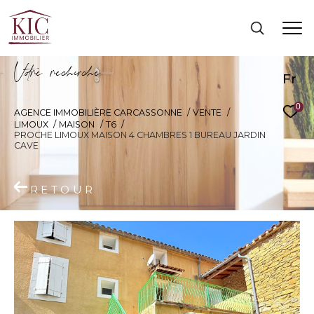
V
o
r
e
r
e
c
e
c
e
Fr
0
AGENCE IMMOBILIÈRE CARCASSONNE
VENTE
LIMOUX
MAISON
T6
PROCHE LIMOUX MAISON 4 CHAMBRES 1 BUREAU JARDIN
CAVE
RETOUR