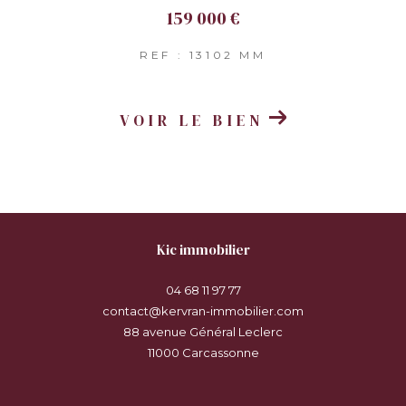
159 000 €
REF : 13102 MM
VOIR LE BIEN
kic immobilier
04 68 11 97 77
contact@kervran-immobilier.com
88 avenue Général Leclerc
11000
carcassonne