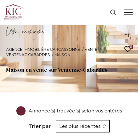
V
o
r
e
r
e
c
e
c
e
Fr
0
AGENCE IMMOBILIÈRE CARCASSONNE
VENTE
VENTENAC CABARDES
MAISON
Maison en vente sur Ventenac-Cabardes
1
Annonce(s) trouvée(s) selon vos critères
Les plus récentes
Trier par