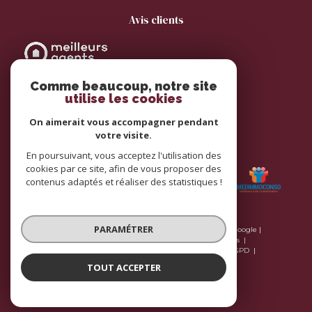
avis clients
Comme beaucoup, notre site
utilise les cookies
On aimerait vous accompagner pendant
votre visite.
adhérents
En poursuivant, vous acceptez l'utilisation des
cookies par ce site, afin de vous proposer des
contenus adaptés et réaliser des statistiques !
PARAMÉTRER
© 2026 | Tous droits réservés | Traduction powered by Google |
Plan du site
Nos honoraires
Mentions légales
Nos honoraires
Admin
Nos liens
Politique RGPD
Cookies
TOUT ACCEPTER