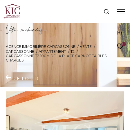
V
o
r
e
r
e
c
e
c
e
Fr
0
AGENCE IMMOBILIÈRE CARCASSONNE
VENTE
CARCASSONNE
APPARTEMENT
T2
CARCASSONNE T2 100M DE LA PLACE CARNOT FAIBLES
CHARGES
RETOUR