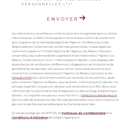
PERSONNELLES (*)*
ENVOYER
Les informations recueillies sur ce formulaire sont enregistrées dans un fichier
informatisé par La Boite Immo agissant comme Sous-traitant du traitement
pour la gestion de la clientèle/prospects de l'Agence / du Réseau qui reste
Responsable du Traitement de vos Données personnelles. La base légale du
traitement repose sur l'intérêt légitime de l'Agence / du Réseau. Elles sont
conservées jusqu'à demande de suppression et sont destinées à l'Agence / au
Réseau. Conformément à la loi « informatique et libertés », vous disposez des
droits d’accès, de rectification, d’effacement, d’opposition, de limitation et de
portabilité de vos données. Vous pouvez retirer votre consentement à tout
moment en contactant directement l’Agence / Le Réseau. Consultez le site
https://cnil.fr/fr
pour plus d’informations sur vos droits. Si vous estimez, après
avoir contacté l'Agence / le Réseau, que vos droits « Informatique et Libertés » ne
sont pas respectés, vous pouvez adresser une réclamation à la CNIL. Nous vous
informons de l’existence de la liste d'opposition au démarchage téléphonique «
Bloctel », sur laquelle vous pouvez vous inscrire ici :
https://www.bloctel.gouv.fr
.
Dans le cadre de la protection des Données personnelles, nous vous invitons à ne
pas inscrire de Données sensibles dans le champ de saisie libre.
Ce site est protégé par reCAPTCHA, les
Politiques de Confidentialité
et es
Conditions d'utilisation
de Google s'appliquent.