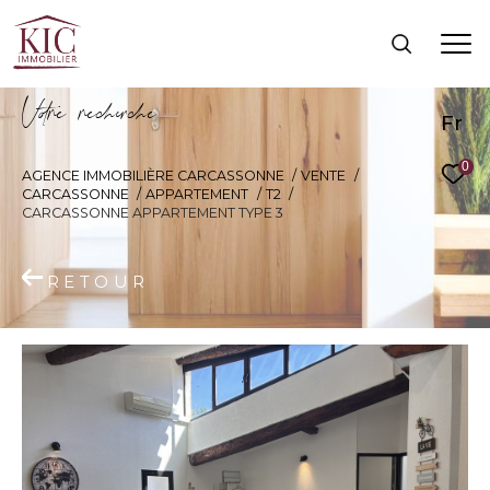
V
o
r
e
r
e
c
e
c
e
Fr
0
AGENCE IMMOBILIÈRE CARCASSONNE
VENTE
CARCASSONNE
APPARTEMENT
T2
CARCASSONNE APPARTEMENT TYPE 3
RETOUR