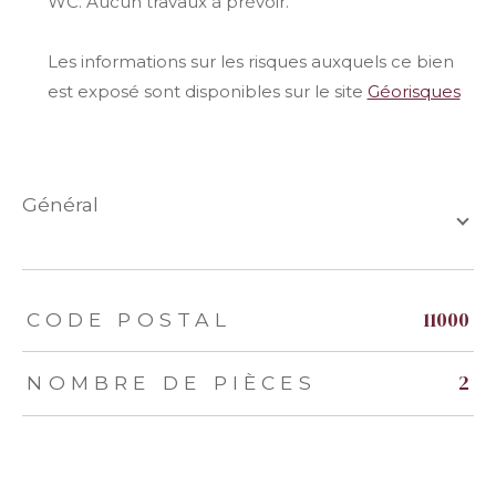
WC. Aucun travaux à prévoir.
Les informations sur les risques auxquels ce bien
est exposé sont disponibles sur le site
Géorisques
général
TRAD_ZEPHYR_Caracteristique
TRAD_ZEPHYR_Valeurs
11000
CODE POSTAL
2
NOMBRE DE PIÈCES