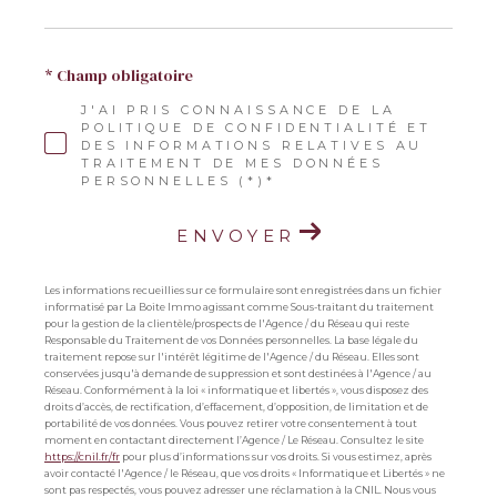
* Champ obligatoire
J'AI PRIS CONNAISSANCE DE LA
POLITIQUE DE CONFIDENTIALITÉ ET
DES INFORMATIONS RELATIVES AU
TRAITEMENT DE MES DONNÉES
PERSONNELLES (*)*
ENVOYER
Les informations recueillies sur ce formulaire sont enregistrées dans un fichier
informatisé par La Boite Immo agissant comme Sous-traitant du traitement
pour la gestion de la clientèle/prospects de l'Agence / du Réseau qui reste
Responsable du Traitement de vos Données personnelles. La base légale du
traitement repose sur l'intérêt légitime de l'Agence / du Réseau. Elles sont
conservées jusqu'à demande de suppression et sont destinées à l'Agence / au
Réseau. Conformément à la loi « informatique et libertés », vous disposez des
droits d’accès, de rectification, d’effacement, d’opposition, de limitation et de
portabilité de vos données. Vous pouvez retirer votre consentement à tout
moment en contactant directement l’Agence / Le Réseau. Consultez le site
https://cnil.fr/fr
pour plus d’informations sur vos droits. Si vous estimez, après
avoir contacté l'Agence / le Réseau, que vos droits « Informatique et Libertés » ne
sont pas respectés, vous pouvez adresser une réclamation à la CNIL. Nous vous