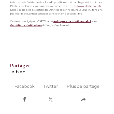
informons de l’existence de la liste d'opposition au démarchage téléphonique «
Bloctel », sur laquelle vous pouvez vous inscrire ici :
https://www.bloctel.gouv.fr
.
Dans le cadre de la protection des Données personnelles, nous vous invitons à ne
pas inscrire de Données sensibles dans le champ de saisie libre.
Ce site est protégé par reCAPTCHA, les
Politiques de Confidentialité
et es
Conditions d'utilisation
de Google s'appliquent.
partager
le bien
Facebook
Twitter
Plus de partage