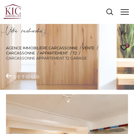
V
o
r
e
r
e
c
e
c
e
Fr
0
AGENCE IMMOBILIÈRE CARCASSONNE
VENTE
CARCASSONNE
APPARTEMENT
T2
CARCASSONNE APPARTEMENT T2 GARAGE
RETOUR