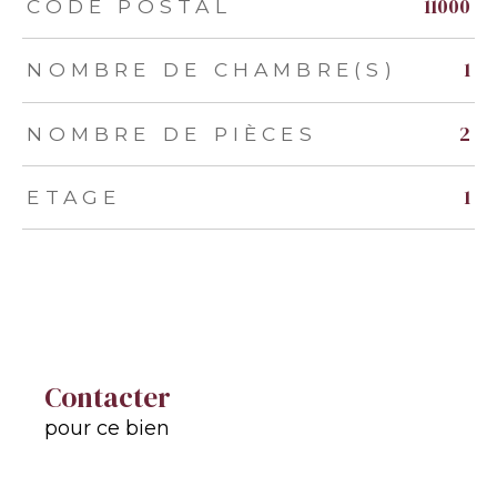
TRAD_ZEPHYR_Caracteristique
TRAD_ZEPHYR_Valeurs
11000
CODE POSTAL
1
NOMBRE DE CHAMBRE(S)
2
NOMBRE DE PIÈCES
1
ETAGE
Contacter
pour ce bien