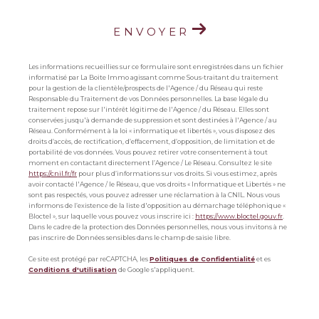
ENVOYER
Les informations recueillies sur ce formulaire sont enregistrées dans un fichier
informatisé par La Boite Immo agissant comme Sous-traitant du traitement
pour la gestion de la clientèle/prospects de l'Agence / du Réseau qui reste
Responsable du Traitement de vos Données personnelles. La base légale du
traitement repose sur l'intérêt légitime de l'Agence / du Réseau. Elles sont
conservées jusqu'à demande de suppression et sont destinées à l'Agence / au
Réseau. Conformément à la loi « informatique et libertés », vous disposez des
droits d’accès, de rectification, d’effacement, d’opposition, de limitation et de
portabilité de vos données. Vous pouvez retirer votre consentement à tout
moment en contactant directement l’Agence / Le Réseau. Consultez le site
https://cnil.fr/fr
pour plus d’informations sur vos droits. Si vous estimez, après
avoir contacté l'Agence / le Réseau, que vos droits « Informatique et Libertés » ne
sont pas respectés, vous pouvez adresser une réclamation à la CNIL. Nous vous
informons de l’existence de la liste d'opposition au démarchage téléphonique «
Bloctel », sur laquelle vous pouvez vous inscrire ici :
https://www.bloctel.gouv.fr
.
Dans le cadre de la protection des Données personnelles, nous vous invitons à ne
pas inscrire de Données sensibles dans le champ de saisie libre.
Ce site est protégé par reCAPTCHA, les
Politiques de Confidentialité
et es
Conditions d'utilisation
de Google s'appliquent.