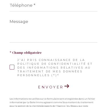
Téléphone
*
Message
*
* Champ obligatoire
J'AI PRIS CONNAISSANCE DE LA
POLITIQUE DE CONFIDENTIALITÉ ET
DES INFORMATIONS RELATIVES AU
TRAITEMENT DE MES DONNÉES
PERSONNELLES (*)*
ENVOYER
Les informations recueillies sur ce formulaire sont enregistrées dans un fichier
informatisé par La Boite Immo agissant comme Sous-traitant du traitement
pour la gestion de la clientèle/prospects de l'Agence / du Réseau qui reste