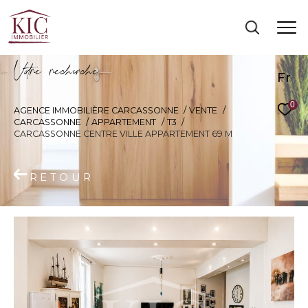
V
o
r
e
r
e
c
e
c
e
Fr
0
AGENCE IMMOBILIÈRE CARCASSONNE
VENTE
CARCASSONNE
APPARTEMENT
T3
CARCASSONNE CENTRE VILLE APPARTEMENT 69 M
RETOUR