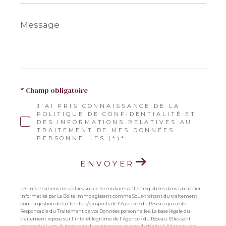
Message
*
* Champ obligatoire
J'AI PRIS CONNAISSANCE DE LA
POLITIQUE DE CONFIDENTIALITÉ ET
DES INFORMATIONS RELATIVES AU
TRAITEMENT DE MES DONNÉES
PERSONNELLES (*)*
ENVOYER
Les informations recueillies sur ce formulaire sont enregistrées dans un fichier
informatisé par La Boite Immo agissant comme Sous-traitant du traitement
pour la gestion de la clientèle/prospects de l'Agence / du Réseau qui reste
Responsable du Traitement de vos Données personnelles. La base légale du
traitement repose sur l'intérêt légitime de l'Agence / du Réseau. Elles sont