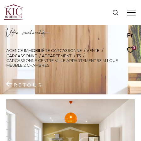
V
o
r
e
r
e
c
e
c
e
Fr
0
AGENCE IMMOBILIÈRE CARCASSONNE
VENTE
CARCASSONNE
APPARTEMENT
T3
CARCASSONNE CENTRE VILLE APPARTEMENT 93 M LOUE
MEUBLE 2 CHAMBRES
RETOUR