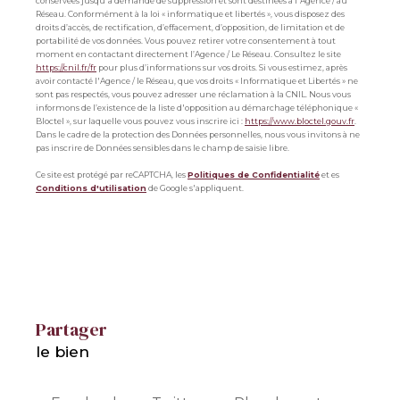
conservées jusqu'à demande de suppression et sont destinées à l'Agence / au
Réseau. Conformément à la loi « informatique et libertés », vous disposez des
droits d’accès, de rectification, d’effacement, d’opposition, de limitation et de
portabilité de vos données. Vous pouvez retirer votre consentement à tout
moment en contactant directement l’Agence / Le Réseau. Consultez le site
https://cnil.fr/fr
pour plus d’informations sur vos droits. Si vous estimez, après
avoir contacté l'Agence / le Réseau, que vos droits « Informatique et Libertés » ne
sont pas respectés, vous pouvez adresser une réclamation à la CNIL. Nous vous
informons de l’existence de la liste d'opposition au démarchage téléphonique «
Bloctel », sur laquelle vous pouvez vous inscrire ici :
https://www.bloctel.gouv.fr
.
Dans le cadre de la protection des Données personnelles, nous vous invitons à ne
pas inscrire de Données sensibles dans le champ de saisie libre.
Ce site est protégé par reCAPTCHA, les
Politiques de Confidentialité
et es
Conditions d'utilisation
de Google s'appliquent.
partager
le bien