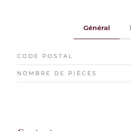
Général
TRAD_ZEPHYR_Caracteristique
TRAD_ZEPHYR_Val
CODE POSTAL
NOMBRE DE PIÈCES