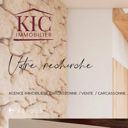
V
o
r
e
r
e
c
e
c
e
AGENCE IMMOBILIÈRE CARCASSONNE
VENTE
CARCASSONNE
RETOUR