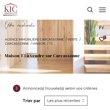
V
o
r
e
r
e
c
e
c
e
Fr
0
AGENCE IMMOBILIÈRE CARCASSONNE
VENTE
CARCASSONNE
MAISON
T3
Maison T3 à vendre sur Carcassonne
3
Annonce(s) trouvée(s) selon vos critères
Les plus récentes
Trier par