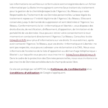
Les informations recueillies sur ce formulaire sont enregistrées dans un fichier
informatisé par La Boite Immo agissant comme Sous-traitant du traitement
pour la gestion de la clientèle/prospects de l'Agence / du Réseau qui reste
Responsable du Traitement de vos Données personnelles. La base légale du
traitement repose sur l'intérêt légitime de l'Agence / du Réseau. Elles sont
conservées jusqu'à demande de suppression et sont destinées à l'Agence / au
Réseau. Conformément à la loi « informatique et libertés », vous disposez des
droits d’accès, de rectification, d’effacement, d’opposition, de limitation et de
portabilité de vos données. Vous pouvez retirer votre consentement à tout
moment en contactant directement l’Agence / Le Réseau. Consultez le site
https://cnil.fr/fr
pour plus d’informations sur vos droits. Si vous estimez, après
avoir contacté l'Agence / le Réseau, que vos droits « Informatique et Libertés » ne
sont pas respectés, vous pouvez adresser une réclamation à la CNIL. Nous vous
informons de l’existence de la liste d'opposition au démarchage téléphonique «
Bloctel », sur laquelle vous pouvez vous inscrire ici :
https://www.bloctel.gouv.fr
.
Dans le cadre de la protection des Données personnelles, nous vous invitons à ne
pas inscrire de Données sensibles dans le champ de saisie libre.
Ce site est protégé par reCAPTCHA, les
Politiques de Confidentialité
et es
Conditions d'utilisation
de Google s'appliquent.