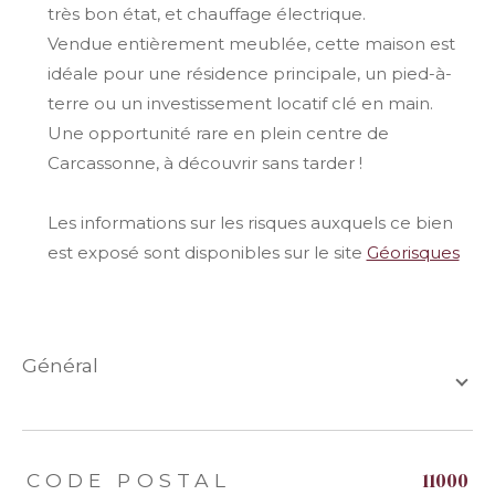
très bon état, et chauffage électrique.
Vendue entièrement meublée, cette maison est
idéale pour une résidence principale, un pied-à-
terre ou un investissement locatif clé en main.
Une opportunité rare en plein centre de
Carcassonne, à découvrir sans tarder !
Les informations sur les risques auxquels ce bien
est exposé sont disponibles sur le site
Géorisques
général
TRAD_ZEPHYR_Caracteristique
TRAD_ZEPHYR_Valeurs
11000
CODE POSTAL