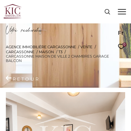
V
o
r
e
r
e
c
e
c
e
Fr
0
AGENCE IMMOBILIÈRE CARCASSONNE
VENTE
CARCASSONNE
MAISON
T3
CARCASSONNE MAISON DE VILLE 2 CHAMBRES GARAGE
BALCON
RETOUR