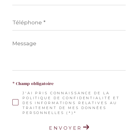
*
Téléphone
*
Message
*
* Champ obligatoire
J'AI PRIS CONNAISSANCE DE LA
POLITIQUE DE CONFIDENTIALITÉ ET
DES INFORMATIONS RELATIVES AU
TRAITEMENT DE MES DONNÉES
PERSONNELLES (*)*
ENVOYER