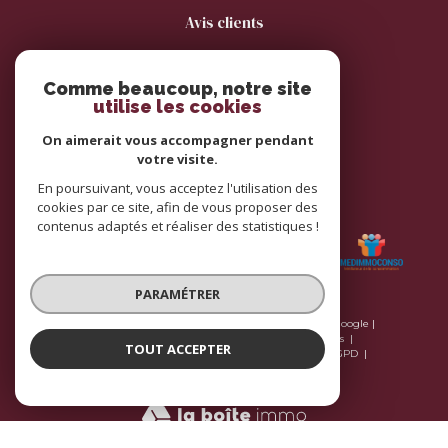
avis clients
Comme beaucoup, notre site
utilise les cookies
On aimerait vous accompagner pendant
votre visite.
En poursuivant, vous acceptez l'utilisation des
adhérents
cookies par ce site, afin de vous proposer des
contenus adaptés et réaliser des statistiques !
PARAMÉTRER
© 2026 | Tous droits réservés | Traduction powered by Google |
Plan du site
Nos honoraires
Mentions légales
TOUT ACCEPTER
Nos honoraires
Admin
Nos liens
Politique RGPD
Cookies