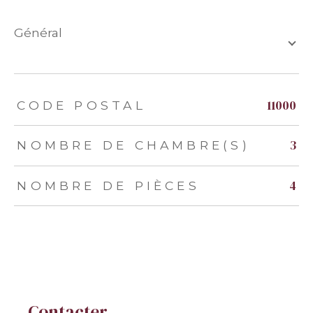
général
TRAD_ZEPHYR_Caracteristique
TRAD_ZEPHYR_Valeurs
11000
CODE POSTAL
3
NOMBRE DE CHAMBRE(S)
4
NOMBRE DE PIÈCES
Contacter