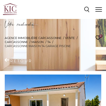
V
o
r
e
r
e
c
e
c
e
Fr
0
AGENCE IMMOBILIÈRE CARCASSONNE
VENTE
CARCASSONNE
MAISON
T4
CARCASSONNE MAISON T4 GARAGE PISCINE
RETOUR