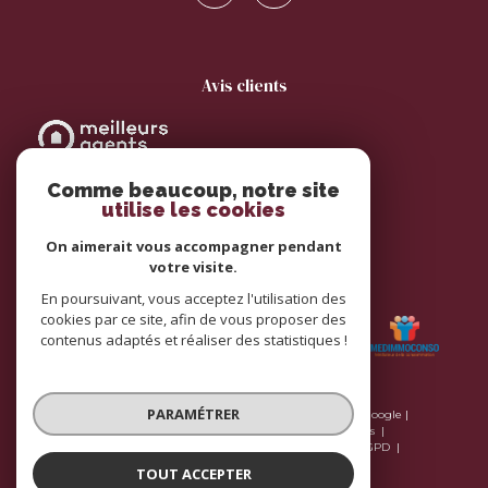
avis clients
Comme beaucoup, notre site
utilise les cookies
On aimerait vous accompagner pendant
votre visite.
adhérents
En poursuivant, vous acceptez l'utilisation des
cookies par ce site, afin de vous proposer des
contenus adaptés et réaliser des statistiques !
PARAMÉTRER
© 2026 | Tous droits réservés | Traduction powered by Google |
Plan du site
Nos honoraires
Mentions légales
Nos honoraires
Admin
Nos liens
Politique RGPD
Cookies
TOUT ACCEPTER