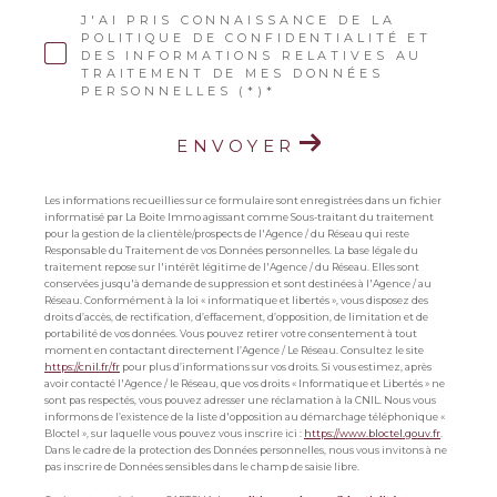
J'AI PRIS CONNAISSANCE DE LA
POLITIQUE DE CONFIDENTIALITÉ ET
DES INFORMATIONS RELATIVES AU
TRAITEMENT DE MES DONNÉES
PERSONNELLES (*)*
ENVOYER
Les informations recueillies sur ce formulaire sont enregistrées dans un fichier
informatisé par La Boite Immo agissant comme Sous-traitant du traitement
pour la gestion de la clientèle/prospects de l'Agence / du Réseau qui reste
Responsable du Traitement de vos Données personnelles. La base légale du
traitement repose sur l'intérêt légitime de l'Agence / du Réseau. Elles sont
conservées jusqu'à demande de suppression et sont destinées à l'Agence / au
Réseau. Conformément à la loi « informatique et libertés », vous disposez des
droits d’accès, de rectification, d’effacement, d’opposition, de limitation et de
portabilité de vos données. Vous pouvez retirer votre consentement à tout
moment en contactant directement l’Agence / Le Réseau. Consultez le site
https://cnil.fr/fr
pour plus d’informations sur vos droits. Si vous estimez, après
avoir contacté l'Agence / le Réseau, que vos droits « Informatique et Libertés » ne
sont pas respectés, vous pouvez adresser une réclamation à la CNIL. Nous vous
informons de l’existence de la liste d'opposition au démarchage téléphonique «
Bloctel », sur laquelle vous pouvez vous inscrire ici :
https://www.bloctel.gouv.fr
.
Dans le cadre de la protection des Données personnelles, nous vous invitons à ne
pas inscrire de Données sensibles dans le champ de saisie libre.