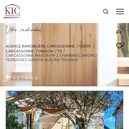
V
o
r
e
r
e
c
e
c
e
Fr
0
AGENCE IMMOBILIÈRE CARCASSONNE
VENTE
CARCASSONNE
MAISON
T3
CARCASSONNE MAISON PP 2 CHAMBRES JARDIN 2
TERRASSES GARAGE AUCUNS TRAVAUX
RETOUR