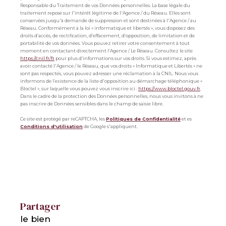
Responsable du Traitement de vos Données personnelles. La base légale du
traitement repose sur l'intérêt légitime de l'Agence / du Réseau. Elles sont
conservées jusqu'à demande de suppression et sont destinées à l'Agence / au
Réseau. Conformément à la loi « informatique et libertés », vous disposez des
droits d’accès, de rectification, d’effacement, d’opposition, de limitation et de
portabilité de vos données. Vous pouvez retirer votre consentement à tout
moment en contactant directement l’Agence / Le Réseau. Consultez le site
https://cnil.fr/fr
pour plus d’informations sur vos droits. Si vous estimez, après
avoir contacté l'Agence / le Réseau, que vos droits « Informatique et Libertés » ne
sont pas respectés, vous pouvez adresser une réclamation à la CNIL. Nous vous
informons de l’existence de la liste d'opposition au démarchage téléphonique «
Bloctel », sur laquelle vous pouvez vous inscrire ici :
https://www.bloctel.gouv.fr
.
Dans le cadre de la protection des Données personnelles, nous vous invitons à ne
pas inscrire de Données sensibles dans le champ de saisie libre.
Ce site est protégé par reCAPTCHA, les
Politiques de Confidentialité
et es
Conditions d'utilisation
de Google s'appliquent.
partager
le bien