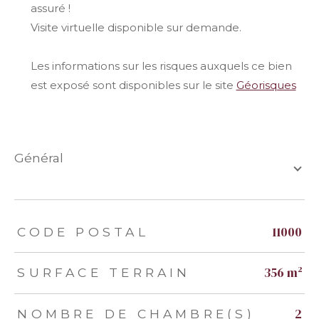
assuré !
Visite virtuelle disponible sur demande.
Les informations sur les risques auxquels ce bien
est exposé sont disponibles sur le site
Géorisques
général
TRAD_ZEPHYR_Caracteristique
TRAD_ZEPHYR_Valeurs
11000
CODE POSTAL
356 m²
SURFACE TERRAIN
2
NOMBRE DE CHAMBRE(S)