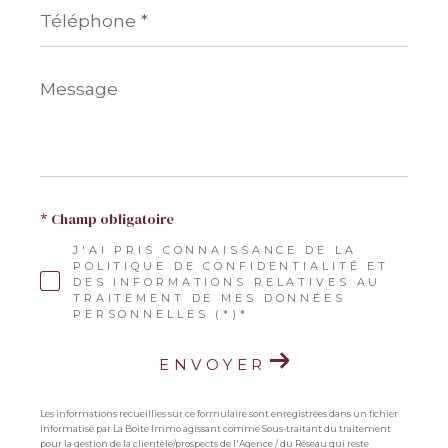
Téléphone
*
Message
*
* Champ obligatoire
J'AI PRIS CONNAISSANCE DE LA
POLITIQUE DE CONFIDENTIALITÉ ET
DES INFORMATIONS RELATIVES AU
TRAITEMENT DE MES DONNÉES
PERSONNELLES (*)*
ENVOYER
Les informations recueillies sur ce formulaire sont enregistrées dans un fichier
informatisé par La Boite Immo agissant comme Sous-traitant du traitement
pour la gestion de la clientèle/prospects de l'Agence / du Réseau qui reste