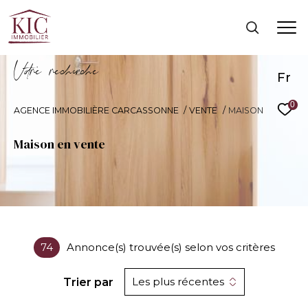
V
o
r
e
r
e
c
e
c
e
Fr
0
AGENCE IMMOBILIÈRE CARCASSONNE
VENTE
MAISON
Maison en vente
74
Annonce(s) trouvée(s) selon vos critères
Les plus récentes
Trier par