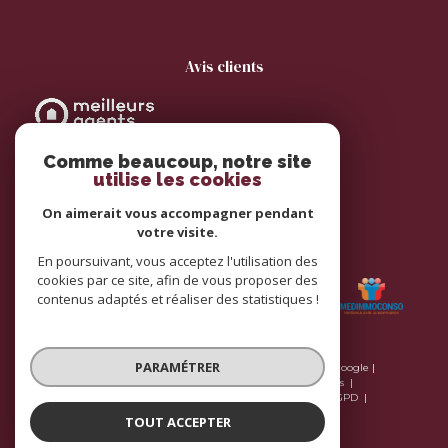
avis clients
Comme beaucoup, notre site
utilise les cookies
On aimerait vous accompagner pendant
votre visite.
adhérents
En poursuivant, vous acceptez l'utilisation des
cookies par ce site, afin de vous proposer des
contenus adaptés et réaliser des statistiques !
PARAMÉTRER
© 2026 | Tous droits réservés | Traduction powered by Google |
Plan du site
Nos honoraires
Mentions légales
Nos honoraires
Admin
Nos liens
Politique RGPD
Cookies
TOUT ACCEPTER