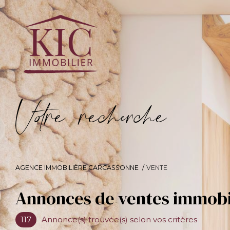
V
o
r
e
r
e
c
e
c
e
AGENCE IMMOBILIÈRE CARCASSONNE
VENTE
Annonces de ventes immobi
117
Annonce(s) trouvée(s) selon vos critères