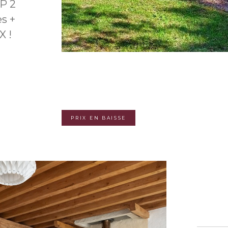
P 2
es +
X !
PRIX EN BAISSE